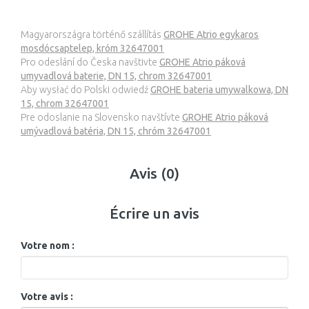
Magyarországra történő szállítás
GROHE Atrio egykaros
mosdócsaptelep, króm 32647001
Pro odeslání do Česka navštivte
GROHE Atrio páková
umyvadlová baterie, DN 15, chrom 32647001
Aby wysłać do Polski odwiedź
GROHE bateria umywalkowa, DN
15, chrom 32647001
Pre odoslanie na Slovensko navštívte
GROHE Atrio páková
umývadlová batéria, DN 15, chróm 32647001
Avis (0)
Écrire un avis
Votre nom :
Votre avis :