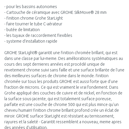
- pour les bassins autonomes
- Cartouche de céramique avec GROHE SilkMove® 28 mm
- finition chrome Grohe StarLight
- faire tourner le tube C-aérateur
- butée de limitation
- les tuyaux de raccordement flexibles
- systeme d'installation rapide
GROHE StarLight® garantit une finition chromée brillant, qui est
dans une classe par lui-meme. Des améliorations systématiques au
cours des sept dernieres années est procédé unique de
revetement chrome suivi sans faille et une surface brillante de l'une
des meilleures surfaces de chrome dans le monde. finition
chromée sur tous les produits GROHE est aussi forte que d'une
fraction de microns. Ce qui est vraiment le vrai fondement. Dans
Grohe appliqué des couches de cuivre et de nickel, en fonction de
la surface sous-jacente, qui est totalement surface poreuse,
parfaite est une couche de chrome 500 qui est plus mince qu'un
cheveu humain! finition chrome brillant profond crée un éclat de
miroir. GROHE surface StarLight est résistant au ternissement,
rayures et la saleté - Garantit ressemblent a nouveau, meme apres
des années d'utilisation.