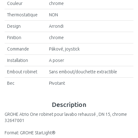
Couleur
chrome
Thermostatique
NON
Design
Arrondi
Finition
chrome
Commande
Pákové, joystick
Installation
A poser
Embout robinet
Sans embout/douchette extractible
Bec
Pivotant
Description
GROHE Atrio One robinet pour lavabo rehaussé , DN 15, chrome
32647001
Format: GROHE StarLight®