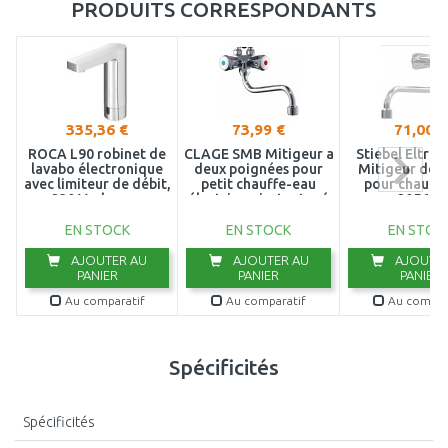
PRODUITS CORRESPONDANTS
335,36 €
73,99 €
71,00 €
ROCA L90 robinet de
CLAGE SMB Mitigeur a
Stiebel Eltr
lavabo électronique
deux poignées pour
Mitigeur de 
avec limiteur de débit,
petit chauffe-eau
pour chauff
230 V, chrome
électrique instantané
205620
A5A5701C00
1100-04100
EN STOCK
EN STOCK
EN STOC
AJOUTER AU
AJOUTER AU
AJOUTER
PANIER
PANIER
PANIER
Au comparatif
Au comparatif
Au compar
Spécificités
Spécificités