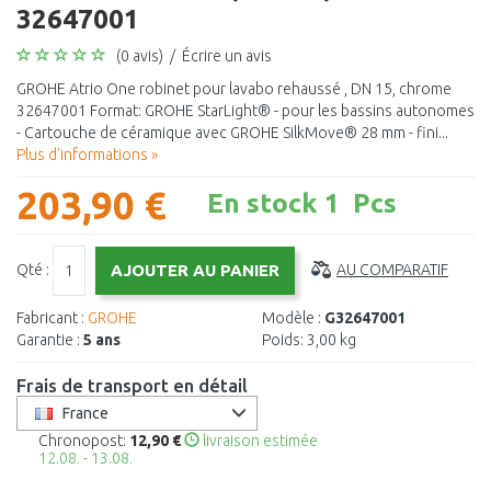
32647001
(0 avis)
/
Écrire un avis
GROHE Atrio One robinet pour lavabo rehaussé , DN 15, chrome
32647001 Format: GROHE StarLight® - pour les bassins autonomes
- Cartouche de céramique avec GROHE SilkMove® 28 mm - fini...
Plus d'informations »
203,90 €
En stock 1 Pcs
Qté :
AU COMPARATIF
Fabricant :
GROHE
Modèle :
G32647001
Garantie :
5 ans
Poids:
3,00 kg
Frais de transport en détail
France
Chronopost:
12,90 €
livraison estimée
12.08. - 13.08.