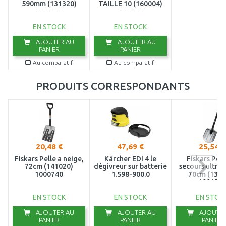
590mm (131320)
TAILLE 10 (160004)
1000621
1003477
EN STOCK
EN STOCK
AJOUTER AU
AJOUTER AU
PANIER
PANIER
Au comparatif
Au comparatif
PRODUITS CORRESPONDANTS
20,48 €
47,69 €
25,54 €
Fiskars Pelle a neige,
Kärcher EDI 4 le
Fiskars Pell
72cm (141020)
dégivreur sur batterie
secours ultra 
1000740
1.598-900.0
70cm (1315
100157
EN STOCK
EN STOCK
EN STOC
AJOUTER AU
AJOUTER AU
AJOUTER
PANIER
PANIER
PANIER