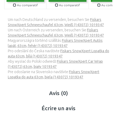
Au comparatif
Au comparatif
Au compar
Um nach Deutschland zu versenden, besuchen Sie
Fiskars
SnowXpert Schneeschaufel 63cm, Weiß (143072) 1019347
Um nach Österreich zu versenden, besuchen Sie
Fiskars
SnowXpert Schneeschaufel 63cm, Weiß (143072) 1019347
Magyarországra történő szállítás
Fiskars SnowXpert Autós
lapát, 63cm, fehér (143072) 1019347
Pro odeslání do Česka navštivte
Fiskars SnowXpert Lopatka do
auta 63cm, bílá (143072) 1019347
Aby wysłać do Polski odwiedź
Fiskars SnowXpert Car Wrap
(143072) 63cm, biały 1019347
Pre odoslanie na Slovensko navštívte
Fiskars SnowXpert
Lopatka do auta 63cm, biela (143072) 1019347
Avis (0)
Écrire un avis