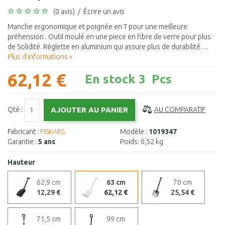
(0 avis)
/
Écrire un avis
Manche ergonomique et poignée en T pour une meilleure
préhension . Outil moulé en une piece en fibre de verre pour plus
de Solidité. Réglette en aluminium qui assure plus de durabilité. ...
Plus d'informations »
62,12 €
En stock 3 Pcs
Qté :
AU COMPARATIF
Fabricant :
FISKARS
Modèle :
1019347
Garantie :
5 ans
Poids:
0,52 kg
Hauteur
62,9 cm
63 cm
70 cm
12,29 €
62,12 €
25,54 €
71,5 cm
99 cm