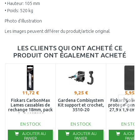
• Hauteur: 105 mm
• Poids: 520 kg
Photo d'illustration
Les images peuvent différer du produit/article original.
LES CLIENTS QUI ONT ACHETÉ CE
PRODUIT ONT ÉGALEMENT ACHETÉ
11,72 €
9,25 €
5,95 €
Fiskars CarbonMax
Gardena Combisystem
Fiskars Solid 
Lames cassables de
Kit support et crochet,
protege-genoux
rechange 18mm, pack
3510-20
27,9 x 1,9 cm 
de 5 1027232
EN STOCK
EN STOCK
EN STOC
AJOUTER AU
AJOUTER AU
AJOUTER
PANIER
PANIER
PANIER