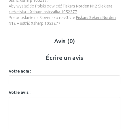
ostřič Xsharp 1052277
Aby wysłać do Polski odwiedź
Fiskars Norden N12 Siekiera
cieśielska + Xsharp ostrzałka 1052277
Pre odoslanie na Slovensko navštívte
Fiskars Sekera Norden
N12 + ostrič Xsharp 1052277
Avis (0)
Écrire un avis
Votre nom :
Votre avis :