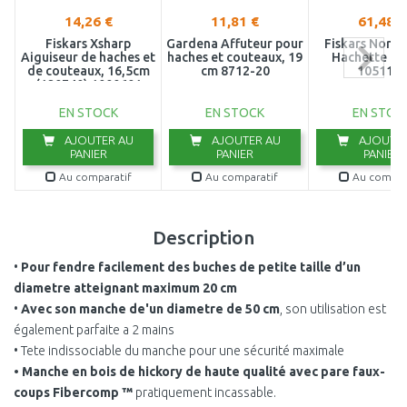
14,26 €
11,81 €
61,48 €
Fiskars Xsharp
Gardena Affuteur pour
Fiskars Nord
Aiguiseur de haches et
haches et couteaux, 19
Hachette 47
de couteaux, 16,5cm
cm 8712-20
105114
(120740) 1000601
EN STOCK
EN STOCK
EN STOC
AJOUTER AU
AJOUTER AU
AJOUTER
PANIER
PANIER
PANIER
Au comparatif
Au comparatif
Au compar
Description
•
Pour fendre facilement des buches de petite taille d’un
diametre atteignant maximum 20 cm
•
Avec son manche de'un diametre de 50 cm
, son utilisation est
également parfaite a 2 mains
• Tete indissociable du manche pour une sécurité maximale
• Manche en bois de hickory de haute qualité avec pare faux-
coups Fibercomp ™
pratiquement incassable.