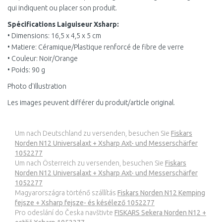
qui indiquent ou placer son produit.
Spécifications Laiguiseur Xsharp:
• Dimensions: 16,5 x 4,5 x 5 cm
• Matiere: Céramique/Plastique renforcé de fibre de verre
• Couleur: Noir/Orange
• Poids: 90 g
Photo d'illustration
Les images peuvent différer du produit/article original.
Um nach Deutschland zu versenden, besuchen Sie
Fiskars
Norden N12 Universalaxt + Xsharp Axt- und Messerschärfer
1052277
Um nach Österreich zu versenden, besuchen Sie
Fiskars
Norden N12 Universalaxt + Xsharp Axt- und Messerschärfer
1052277
Magyarországra történő szállítás
Fiskars Norden N12 Kemping
fejsze + Xsharp fejsze- és késélező 1052277
Pro odeslání do Česka navštivte
FISKARS Sekera Norden N12 +