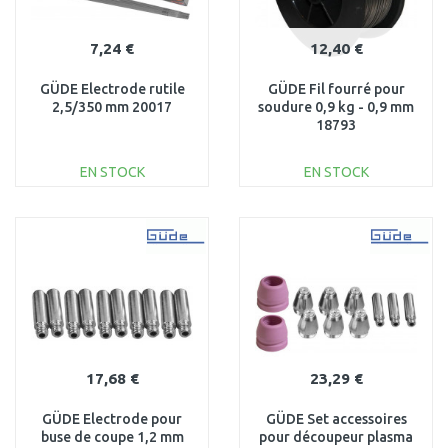
7,24 €
12,40 €
GÜDE Electrode rutile
GÜDE Fil fourré pour
2,5/350 mm 20017
soudure 0,9 kg - 0,9 mm
18793
EN STOCK
EN STOCK
AJOUTER AU
AJOUTER AU
PANIER
PANIER
Au comparatif
Au comparatif
17,68 €
23,29 €
GÜDE Electrode pour
GÜDE Set accessoires
buse de coupe 1,2 mm
pour découpeur plasma