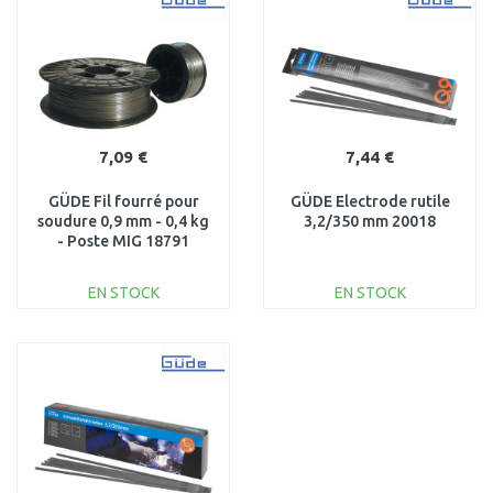
Au comparatif
Au comparatif
7,09 €
7,44 €
GÜDE Fil fourré pour
GÜDE Electrode rutile
soudure 0,9 mm - 0,4 kg
3,2/350 mm 20018
- Poste MIG 18791
EN STOCK
EN STOCK
AJOUTER AU
AJOUTER AU
PANIER
PANIER
Au comparatif
Au comparatif