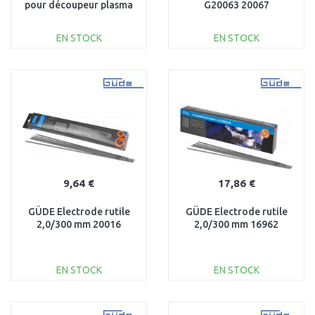
pour découpeur plasma
G20063 20067
G20063 20066
EN STOCK
EN STOCK
AJOUTER AU
AJOUTER AU
PANIER
PANIER
Au comparatif
Au comparatif
9,64 €
17,86 €
GÜDE Electrode rutile
GÜDE Electrode rutile
2,0/300 mm 20016
2,0/300 mm 16962
EN STOCK
EN STOCK
AJOUTER AU
AJOUTER AU
PANIER
PANIER