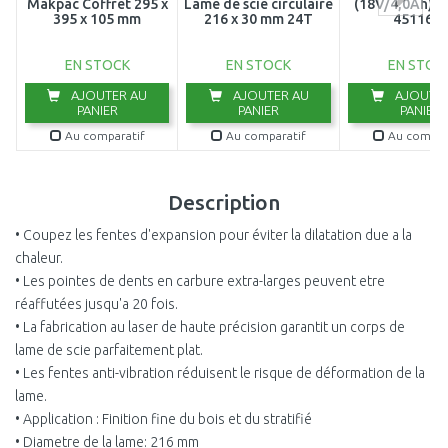
Makpac Coffret 295 x
Lame de scie circulaire
(18V/4,0Ah) 
395 x 105 mm
216 x 30 mm 24T
451162
EN STOCK
EN STOCK
EN STOC
AJOUTER AU
AJOUTER AU
AJOUTER
PANIER
PANIER
PANIER
Au comparatif
Au comparatif
Au compar
Description
• Coupez les fentes d'expansion pour éviter la dilatation due a la
chaleur.
• Les pointes de dents en carbure extra-larges peuvent etre
réaffutées jusqu'a 20 fois.
• La fabrication au laser de haute précision garantit un corps de
lame de scie parfaitement plat.
• Les fentes anti-vibration réduisent le risque de déformation de la
lame.
• Application : Finition fine du bois et du stratifié
• Diametre de la lame: 216 mm