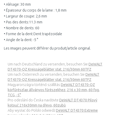
• Alésage: 30 mm
• Épaisseur du corps de la lame : 1,8 mm
• Largeur de coupe: 2,6 mm
• Pas des dents:11.3 mm
• Nombre de dents: 60
• Forme de la dent Dent trapézoidale
• Angle de la dent: -5 °
Les images peuvent différer du produit/article original.
Um nach Deutschland zu versenden, besuchen Sie
DeWALT
DT4370-QZ Kreissägeblätter stat. 216/30mm 60TFZ
Um nach Österreich zu versenden, besuchen Sie
DeWALT
DT4370-QZ Kreissägeblätter stat. 216/30mm 60TFZ
Magyarországra történő szállítás
DeWALT DT4370-QZ
körfűrészlap állványos fűrészekhez, 216 x 30 mm, 60 fog,
TCG, -5°
Pro odeslání do Česka navštivte
DeWALT DT4370 Pilový
kotouč 216x30mm na dřevo, 60zubů
Aby wysłać do Polski odwiedź
DeWALT DT4370 Extreme