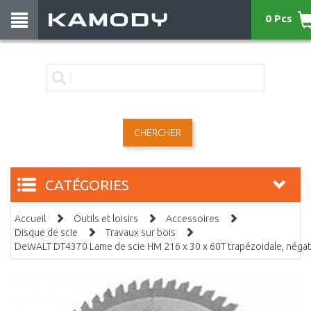
0 Pcs
CHERCHER
CATÉGORIES
Accueil
Outils et loisirs
Accessoires
Disque de scie
Travaux sur bois
DeWALT DT4370 Lame de scie HM 216 x 30 x 60T trapézoidale, négat