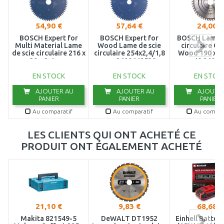
54,90 €
57,64 €
24,00 €
BOSCH Expert for
BOSCH Expert for
BOSCH Lame d
Multi Material Lame
Wood Lame de scie
circulaire Op
de scie circulaire 216 x
circulaire 254x2,4/1,8
Wood 190 x 30
30 x 2,4 mm
mm 2608642530
mm, 48 26086
2608642493
EN STOCK
EN STOCK
EN STOC
AJOUTER AU
AJOUTER AU
AJOUTER
PANIER
PANIER
PANIER
Au comparatif
Au comparatif
Au compar
LES CLIENTS QUI ONT ACHETÉ CE
PRODUIT ONT ÉGALEMENT ACHETÉ
21,10 €
9,83 €
68,68 €
Makita 821549-5
DeWALT DT1952
Einhell Batter