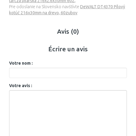
tarcza pilarska 216x2.6x30mm 60Z,
Pre odoslanie na Slovensko navštívte
DeWALT DT4370 Pílový
kotúč 216x30mm na drevo, 60zubov
Avis (0)
Écrire un avis
Votre nom :
Votre avis :