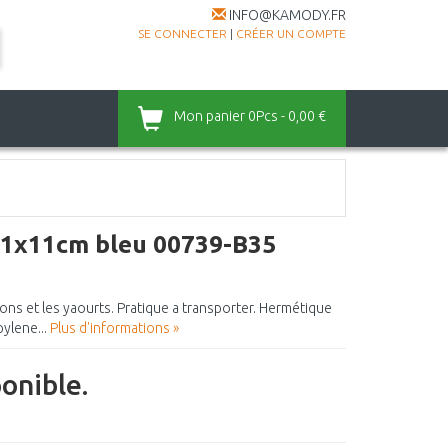
INFO@KAMODY.FR
SE CONNECTER
|
CRÉER UN COMPTE
Mon panier
0Pcs - 0,00 €
1x11cm bleu 00739-B35
sons et les yaourts. Pratique a transporter. Hermétique
ylene...
Plus d'informations »
ponible.