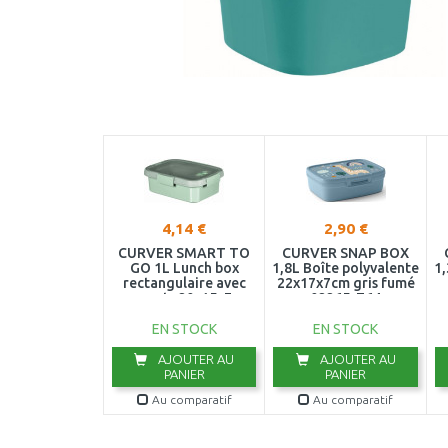
4,14 €
2,90 €
CURVER SMART TO
CURVER SNAP BOX
GO 1L Lunch box
1,8L Boîte polyvalente
1,
rectangulaire avec
22x17x7cm gris fumé
couverts 20x15x7cm
02265-Z64
menthe 00946-Q19
EN STOCK
EN STOCK
AJOUTER AU
AJOUTER AU
PANIER
PANIER
Au comparatif
Au comparatif