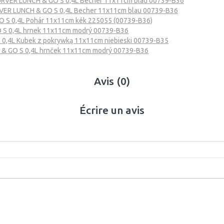
RVER LUNCH & GO S 0,4L Becher 11x11cm blau 00739-B36
VER LUNCH & GO S 0,4L Becher 11x11cm blau 00739-B36
 S 0,4L Pohár 11x11cm kék 225055 (00739-B36)
S 0,4L hrnek 11x11cm modrý 00739-B36
0,4L Kubek z pokrywką 11x11cm niebieski 00739-B35
& GO S 0,4L hrnček 11x11cm modrý 00739-B36
Avis (0)
Écrire un avis