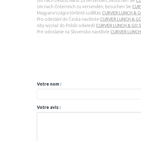
Um nach Deutschland zu versenden, besuchen Sie
CU
Um nach Österreich zu versenden, besuchen Sie
CUR
Magyarországra történő szállítás
CURVER LUNCH & GO
Pro odeslání do Česka navštivte
CURVER LUNCH & GO 
Aby wysłać do Polski odwiedź
CURVER LUNCH & GO S 
Pre odoslanie na Slovensko navštívte
CURVER LUNCH 
Votre nom :
Votre avis :