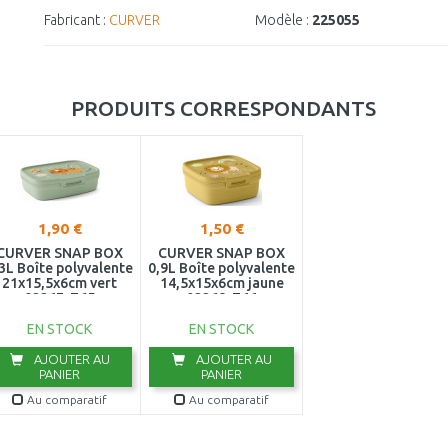
Fabricant :
CURVER
Modèle :
225055
PRODUITS CORRESPONDANTS
1,90 €
1,50 €
CURVER SNAP BOX
CURVER SNAP BOX
3L Boîte polyvalente
0,9L Boîte polyvalente
21x15,5x6cm vert
14,5x15x6cm jaune
02267-Z65
02268-Z66
EN STOCK
EN STOCK
AJOUTER AU
AJOUTER AU
PANIER
PANIER
Au comparatif
Au comparatif