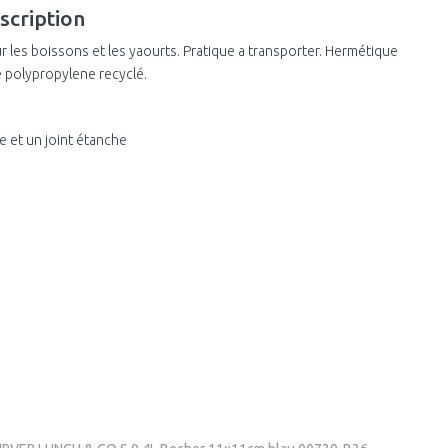
scription
ur les boissons et les yaourts. Pratique a transporter. Hermétique
 polypropylene recyclé.
e et un joint étanche