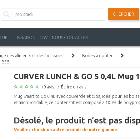
CHERCHER
CUEIL
LIVRAISON
CGV
NOUS CONTACTER
age des aliments et des boissons
Boîtes à goûter
9-B35
CURVER LUNCH & GO S 0,4L Mug 1
(0 avis)
/
Écrire un avis
Mug Smart to Go 0,4L avec couvercle et clips, idéal pour les bois
et micro-ondable, ce contenant est composé a 100% de polyprop
Désolé, le produit n’est pas dis
Veuillez choisir un autre produit de notre gamme.