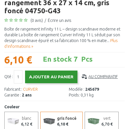
rangement 36 x 27 x 14 cm, gris
foncé 04750-G43
(0 avis)
/
Écrire un avis
Boîte de rangement Infinity 11 L – design scandinave moderne et
durable La boîte de rangement Curver Infinity 11 L séduit par son
design scandinave épuré et sa fabrication 100 % en matie...
Plus
d'informations »
6,10 €
En stock 7 Pcs
Qté :
AU COMPARATIF
Fabricant :
CURVER
Modèle :
245679
Garantie :
2 ans
Poids:
0,31 kg
Couleur
blanc
gris foncé
vert
6,12 €
6,10 €
6,70 €