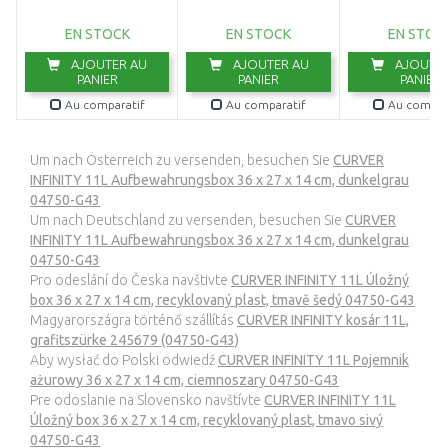
04747-G43
04740-G43
foncé 02036
EN STOCK
EN STOCK
EN STOC
AJOUTER AU
AJOUTER AU
AJOUTER
PANIER
PANIER
PANIER
Au comparatif
Au comparatif
Au compar
Um nach Österreich zu versenden, besuchen Sie
CURVER
INFINITY 11L Aufbewahrungsbox 36 x 27 x 14 cm, dunkelgrau
04750-G43
Um nach Deutschland zu versenden, besuchen Sie
CURVER
INFINITY 11L Aufbewahrungsbox 36 x 27 x 14 cm, dunkelgrau
04750-G43
Pro odeslání do Česka navštivte
CURVER INFINITY 11L Úložný
box 36 x 27 x 14 cm, recyklovaný plast, tmavě šedý 04750-G43
Magyarországra történő szállítás
CURVER INFINITY kosár 11L,
grafitszürke 245679 (04750-G43)
Aby wysłać do Polski odwiedź
CURVER INFINITY 11L Pojemnik
ażurowy 36 x 27 x 14 cm, ciemnoszary 04750-G43
Pre odoslanie na Slovensko navštívte
CURVER INFINITY 11L
Úložný box 36 x 27 x 14 cm, recyklovaný plast, tmavo sivý
04750-G43