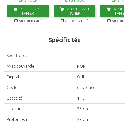
EN STOCK
EN STOCK
EN STOC
AJOUTER AU
AJOUTER AU
AJOUTER
PANIER
PANIER
PANIER
Au comparatif
Au comparatif
Au compar
Spécificités
Spécificités
Avec couvercle
NON
Empilable
OUI
Couleur
gris foncé
Capacité
11 l
Largeur
36 cm
Profondeur
27 cm