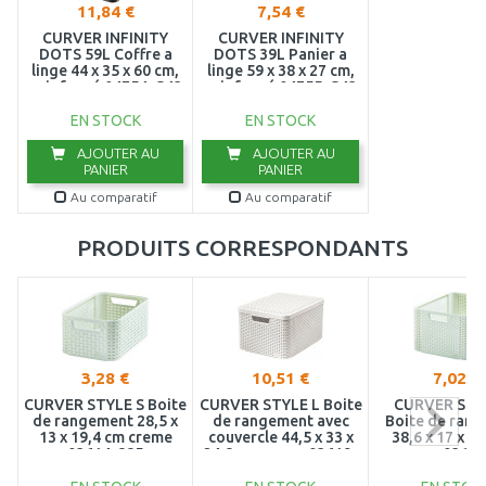
11,84 €
7,54 €
CURVER INFINITY
CURVER INFINITY
DOTS 59L Coffre a
DOTS 39L Panier a
linge 44 x 35 x 60 cm,
linge 59 x 38 x 27 cm,
gris foncé 04754-G43
gris foncé 04755-G43
EN STOCK
EN STOCK
AJOUTER AU
AJOUTER AU
PANIER
PANIER
Au comparatif
Au comparatif
PRODUITS CORRESPONDANTS
3,28 €
10,51 €
7,02 €
CURVER STYLE S Boite
CURVER STYLE L Boite
CURVER STY
de rangement 28,5 x
de rangement avec
Boite de ran
13 x 19,4 cm creme
couvercle 44,5 x 33 x
38,6 x 17 x 2
03614-885
24,8 cm creme 03619-
creme 03615
885