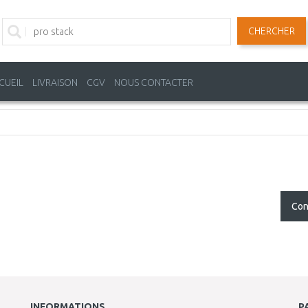
CHERCHER
CUEIL
LIVRAISON
CGV
NOUS CONTACTER
!
Con
INFORMATIONS
P