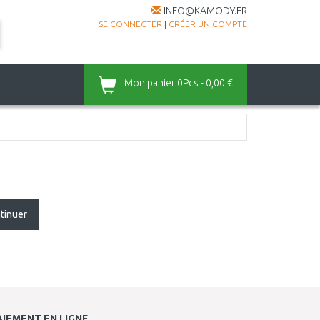
INFO@KAMODY.FR
SE CONNECTER
|
CRÉER UN COMPTE
Mon panier
0Pcs - 0,00 €
tinuer
AIEMENT EN LIGNE