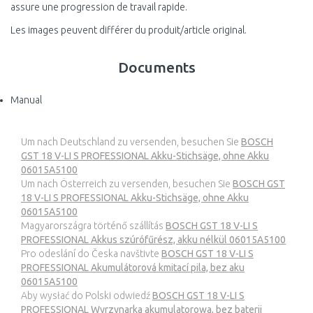
assure une progression de travail rapide.
Les images peuvent différer du produit/article original.
Documents
Manual
Um nach Deutschland zu versenden, besuchen Sie
BOSCH
GST 18 V-LI S PROFESSIONAL Akku-Stichsäge, ohne Akku
06015A5100
Um nach Österreich zu versenden, besuchen Sie
BOSCH GST
18 V-LI S PROFESSIONAL Akku-Stichsäge, ohne Akku
06015A5100
Magyarországra történő szállítás
BOSCH GST 18 V-LI S
PROFESSIONAL Akkus szúrófűrész, akku nélkül 06015A5100
Pro odeslání do Česka navštivte
BOSCH GST 18 V-LI S
PROFESSIONAL Akumulátorová kmitací pila, bez aku
06015A5100
Aby wysłać do Polski odwiedź
BOSCH GST 18 V-LI S
PROFESSIONAL Wyrzynarka akumulatorowa, bez baterii