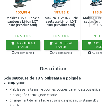
133,88 €
189,85 €
195,90 
Makita DJV180Z Scie
Makita DJV182Z Scie
Makita DJV181
sauteuse Li-ion LXT
sauteuse Li-ion LXT
sauteuse Li-i
18V (Produit seul)
18V (Produit seul)
18V
EN STOCK
EN STOCK
EN STOC
AJOUTER AU
AJOUTER AU
AJOUTER
PANIER
PANIER
PANIER
Au comparatif
Au comparatif
Au compar
Description
Scie sauteuse de 18 V puissante a poignée
champignon
Maîtrise parfaite meme pour les coupes par en-dessous grâce
a la poignée champignon étroite
Changement de lame facile et sans clé grâce au systeme SDS
Bosch