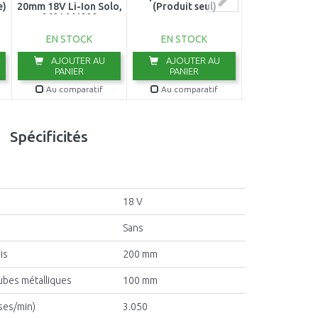
e)
20mm 18V Li-Ion Solo,
(Produit seul)
batterie 0600
060164J000
EN STOCK
EN STOCK
EN STOC
AJOUTER AU
AJOUTER AU
AJOUTER
PANIER
PANIER
PANIER
Au comparatif
Au comparatif
Au compar
Spécificités
18 V
Sans
is
200 mm
ubes métalliques
100 mm
ses/min)
3.050