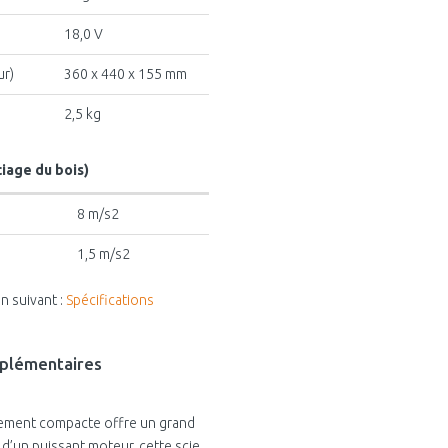
18,0 V
ur)
360 x 440 x 155 mm
2,5 kg
ciage du bois)
8 m/s2
1,5 m/s2
n suivant :
Spécifications
mplémentaires
emement compacte offre un grand
e d’un puissant moteur, cette scie