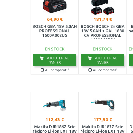
64,90 €
181,74 €
BOSCH GBA 18V 5.0AH
BOSCH BOSCH 2× GBA
B
PROFESSIONAL
18V 5.0AH + GAL 1880
sa
1600A002U5
CV PROFESSIONAL
1600A00B8J
EN STOCK
EN STOCK
E
AJOUTER AU
AJOUTER AU
PANIER
PANIER
Au comparatif
Au comparatif
112,43 €
177,30 €
Makita DJR186Z Scie
Makita DJR187Z Scie
D
récipro Li-ion LXT 18V
récipro Li-ion LXT 18V
S