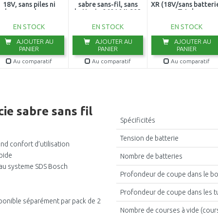
18V, sans piles ni
sabre sans-fil, sans
XR (18V/sans batteri
chargeur dans en
batterie 060164L902
Tstak
carton
EN STOCK
EN STOCK
EN STOCK
AJOUTER AU
AJOUTER AU
AJOUTER AU
PANIER
PANIER
PANIER
Au comparatif
Au comparatif
Au comparatif
ie sabre sans fil
Spécificités
Tension de batterie
nd confort d’utilisation
pide
Nombre de batteries
e au systeme SDS Bosch
Profondeur de coupe dans le bo
Profondeur de coupe dans les t
isponible séparément par pack de 2
Nombre de courses à vide (cour