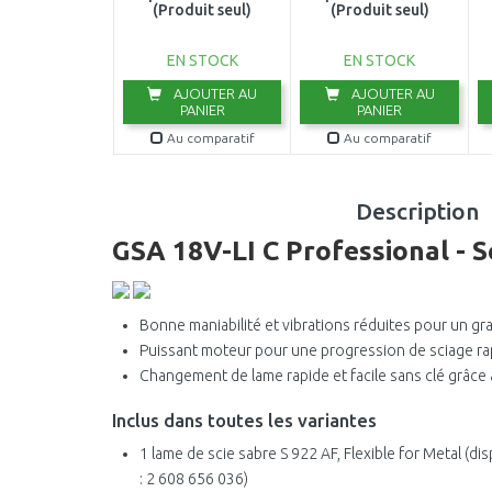
(Produit seul)
(Produit seul)
EN STOCK
EN STOCK
AJOUTER AU
AJOUTER AU
PANIER
PANIER
Au comparatif
Au comparatif
Description
GSA 18V-LI C Professional - Sc
Bonne maniabilité et vibrations réduites pour un gra
Puissant moteur pour une progression de sciage ra
Changement de lame rapide et facile sans clé grâc
Inclus dans toutes les variantes
1 lame de scie sabre S 922 AF, Flexible for Metal (d
: 2 608 656 036)