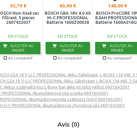
32,70 €
63,90 €
148,00 €
OSCH Non-tissé sac
BOSCH GBA 18V 4.0 Ah
BOSCH ProCORE 18
filtrant. 5 pieces
M-C PROFESSIONAL
8.0AH PROFESSION
2607432037
Batterie 1600Z00038
Batterie 1600A016G
EN STOCK
EN STOCK
EN STOCK
AJOUTER AU
AJOUTER AU
AJOUTER AU
PANIER
PANIER
PANIER
Au comparatif
Au comparatif
Au comparatif
SCH GSA 18 V-LI C PROFESSIONAL Akku-Säbelsäge, L-BOXX 136 inkl. 3
H GSA 18 V-LI C PROFESSIONAL Akku-Säbelsäge, L-BOXX 136 inkl. 3 S
C Akkus szablyafűrész L-Boxx-ban akku és töltő nélkül 06016A5001
C PROFESSIONAL Akumulátorová pila ocaska 06016A5001
PROFESSIONAL Akumulatorowa piła szablasta (solo) 06016A5001
V-LI C PROFESSIONAL Akumulátorová chvostová píla 06016A5001
Avis (0)