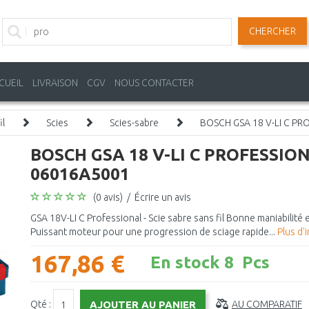
CHERCHER
CUEIL
LIVRAISON
CGV
NOUS CONTACTER
il
Scies
Scies-sabre
BOSCH GSA 18 V-LI C PRO
BOSCH GSA 18 V-LI C PROFESSIONAL
06016A5001
(0 avis)
/
Écrire un avis
GSA 18V-LI C Professional - Scie sabre sans fil Bonne maniabilité 
Puissant moteur pour une progression de sciage rapide...
Plus d'
167,86 €
En stock 8 Pcs
Qté :
AU COMPARATIF