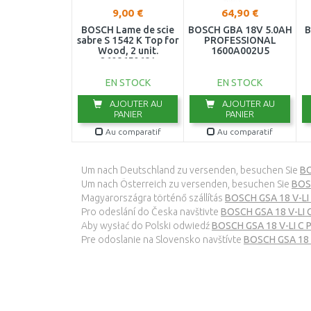
9,00 €
64,90 €
BOSCH Lame de scie
BOSCH GBA 18V 5.0AH
B
sabre S 1542 K Top for
PROFESSIONAL
Wood, 2 unit.
1600A002U5
2608650681
EN STOCK
EN STOCK
AJOUTER AU
AJOUTER AU
PANIER
PANIER
Au comparatif
Au comparatif
Um nach Deutschland zu versenden, besuchen Sie
BO
Um nach Österreich zu versenden, besuchen Sie
BOSC
Magyarországra történő szállítás
BOSCH GSA 18 V-LI 
Pro odeslání do Česka navštivte
BOSCH GSA 18 V-LI 
Aby wysłać do Polski odwiedź
BOSCH GSA 18 V-LI C 
Pre odoslanie na Slovensko navštívte
BOSCH GSA 18 