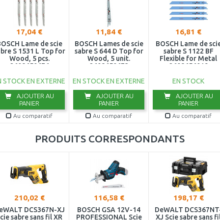
17,04 €
11,84 €
16,81 €
OSCH Lame de scie
BOSCH Lames de scie
BOSCH Lame de sci
bre S 1531 L Top for
sabre S 644 D Top for
sabre S 1122 BF
Wood, 5 pcs.
Wood, 5 unit.
Flexible for Metal
2608650676
2608650673
2608656019
N STOCK EN EXTERNE
EN STOCK EN EXTERNE
EN STOCK
AJOUTER AU
AJOUTER AU
AJOUTER AU
PANIER
PANIER
PANIER
Au comparatif
Au comparatif
Au comparatif
PRODUITS CORRESPONDANTS
210,02 €
116,58 €
198,17 €
eWALT DCS367N-XJ
BOSCH GSA 12V-14
DeWALT DCS367NT
cie sabre sans fil XR
PROFESSIONAL Scie
XJ Scie sabre sans fi