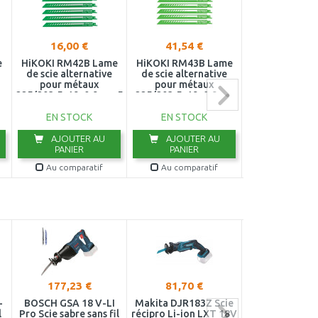
16,00 €
41,54 €
23,33 €
e
HiKOKI RM42B Lame
HiKOKI RM43B Lame
HiKOKI RPM30
de scie alternative
de scie alternative
de scie alter
pour métaux
pour métaux
Métal
225/203,5x19x0,9mm 5
225/203,5x19x0,9mm
150/128,5x19x
pieces 752014
5pieces 752017
5 pieces 75
EN STOCK
EN STOCK
EN STOC
AJOUTER AU
AJOUTER AU
AJOUTER
PANIER
PANIER
PANIER
Au comparatif
Au comparatif
Au compar
177,23 €
81,70 €
123,83 
-
BOSCH GSA 18 V-LI
Makita DJR183Z Scie
BOSCH KEO Sc
l
Pro Scie sabre sans fil
récipro Li-ion LXT 18V
jardin sans fi