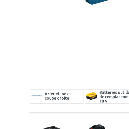
Batteries outil
Acier et inox –
de remplaceme
coupe droite
18 V
Kits de chargeurs et
Travaux sur bri
batteries
et briques cime