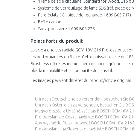
1 lame de scie circulaire, Standard for Wood, 216 x
Systeme de verrouillage de lame SDS (réf. piece de
Pare-éclats (réf. piece de rechange 1 609 B03 717)
Boîte carton
Sac a poussiere 1 609 B06 278
Points forts du produit
La scie a onglets radiale GCM 18V-216 Professional combi
les performances du filaire. Cette puissante scie de 1
Brushless offre les memes performances qu’une scie a o
plus la maniabilité et la compacité du sans-fil.
Les images peuvent différer du produit/article original.
Um nach Deutschland zu versenden, besuchen Sie
BO
Um nach Österreich zu versenden, besuchen Sie
BOS
Magyarországra történő szállítás
BOSCH GCM18V-216 
Pro odeslání do Česka navštivte
BOSCH GCM 18V-216
Aby wysłać do Polski odwiedź
BOSCH GCM 18V-216 B
Pre odoslanie na Slovensko navštívte
BOSCH GCM 18V