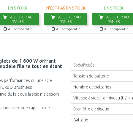
0601B43000
EN STOCK
N'EST PAS EN STOCK
EN STOCK
AJOUTER AU
AJOUTER AU
AJOUTER AU
PANIER
PANIER
PANIER
Au comparatif
Au comparatif
Au comparatif
glets de 1 600 W offrant
Spécificités
odele filaire tout en étant
Tension de batterie
mes performances qu’une scie
Nombre de batteries
 BITURBO Brushless
ie du fait que la scie n’a besoin
Vitesse à vide, 1er niveau (tr/min
jalons avec une capacité de
Diamètre de disque
Batterie