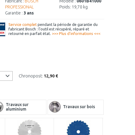
Fabricant :
BOSCH
Modèle :
0601B41000
PROFESSIONAL
Poids:
19,70 kg
Garantie :
3 ans
Service complet
pendant la période de garantie du
fabricant Bosch : l'outil est récupéré, réparé et
retourné en parfait état.
>>> Plus d'informations <<<
Chronopost:
12,90 €
Travaux sur
Travaux sur bois
aluminium