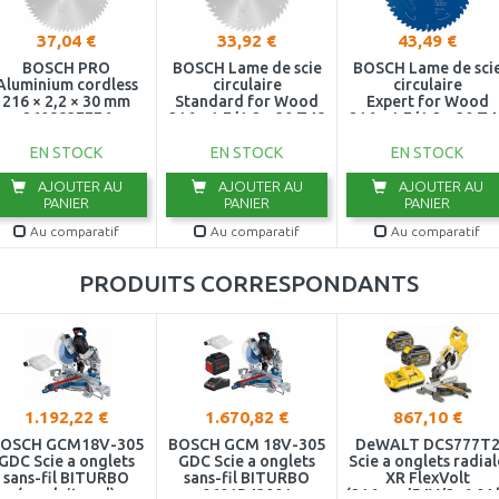
37,04 €
33,92 €
43,49 €
BOSCH PRO
BOSCH Lame de scie
BOSCH Lame de sci
Aluminium cordless
circulaire
circulaire
216 × 2,2 × 30 mm
Standard for Wood
Expert for Wood
2608837776
216 x 1,7/1,2 x 30 T48
216 x 1,7/1,2 x 30 T4
2608837723
2608644519
EN STOCK
EN STOCK
EN STOCK
AJOUTER AU
AJOUTER AU
AJOUTER AU
PANIER
PANIER
PANIER
Au comparatif
Au comparatif
Au comparatif
PRODUITS CORRESPONDANTS
1.192,22 €
1.670,82 €
867,10 €
OSCH GCM18V-305
BOSCH GCM 18V-305
DeWALT DCS777T
GDC Scie a onglets
GDC Scie a onglets
Scie a onglets radial
sans-fil BITURBO
sans-fil BITURBO
XR FlexVolt
(produit seul)
0601B43001
(216mm/54V/2x6,0A