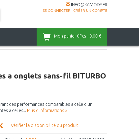
INFO@KAMODY.FR
SE CONNECTER
|
CRÉER UN COMPTE
Mon panier
0Pcs - 0,00 €
 a onglets sans-fil BITURBO
frant des performances comparables a celle d’un
es a celles...
Plus d'informations »
k
Vérifier la disponibilité du produit