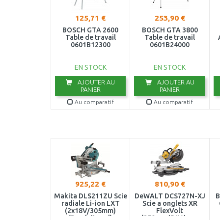
125,71 €
253,90 €
BOSCH GTA 2600
BOSCH GTA 3800
Table de travail
Table de travail
0601B12300
0601B24000
EN STOCK
EN STOCK
AJOUTER AU
AJOUTER AU
PANIER
PANIER
Au comparatif
Au comparatif
925,22 €
810,90 €
Makita DLS211ZU Scie
DeWALT DCS727N-XJ
B
radiale Li-ion LXT
Scie a onglets XR
(2x18V/305mm)
FlexVolt
(Produit seul)
(250mm/54V/sans