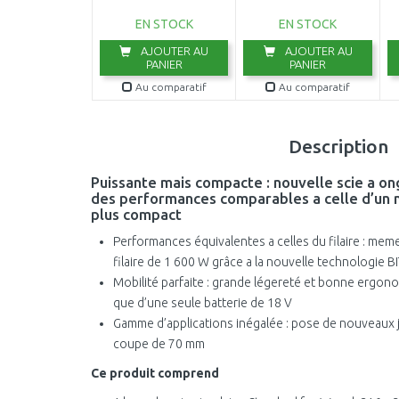
batterie)
EN STOCK
EN STOCK
AJOUTER AU
AJOUTER AU
PANIER
PANIER
Au comparatif
Au comparatif
Description
Puissante mais compacte : nouvelle scie a on
des performances comparables a celle d’un m
plus compact
Performances équivalentes a celles du filaire : me
filaire de 1 600 W grâce a la nouvelle technologie
Mobilité parfaite : grande légereté et bonne ergonom
que d’une seule batterie de 18 V
Gamme d’applications inégalée : pose de nouveaux 
coupe de 70 mm
Ce produit comprend