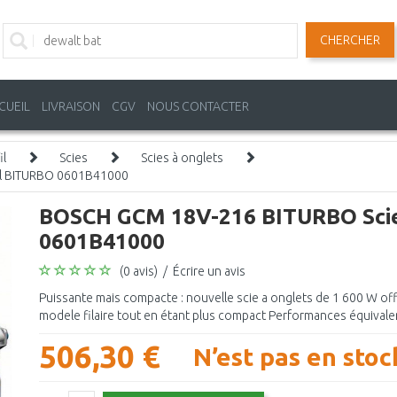
CHERCHER
CUEIL
LIVRAISON
CGV
NOUS CONTACTER
il
Scies
Scies à onglets
il BITURBO 0601B41000
BOSCH GCM 18V-216 BITURBO Scies
0601B41000
(0 avis)
/
Écrire un avis
Puissante mais compacte : nouvelle scie a onglets de 1 600 W of
modele filaire tout en étant plus compact Performances équivalent
506,30 €
N’est pas en stoc