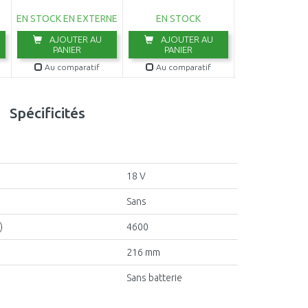
0601B51100
batterie) 43
EN STOCK EN EXTERNE
EN STOCK
EN STOC
AJOUTER AU
AJOUTER AU
AJOUTER
PANIER
PANIER
PANIER
Au comparatif
Au comparatif
Au compar
Spécificités
18 V
Sans
)
4600
216 mm
Sans batterie