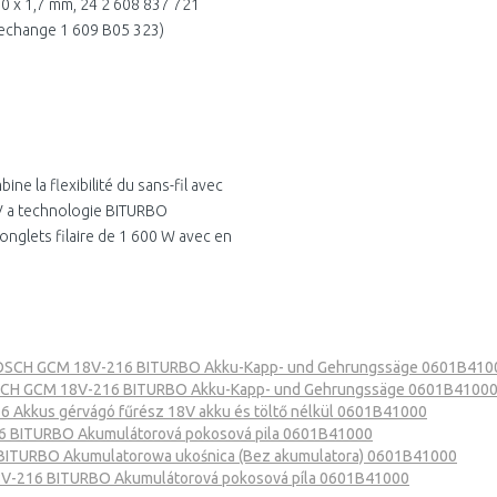
 30 x 1,7 mm, 24 2 608 837 721
 rechange 1 609 B05 323)
ne la flexibilité du sans-fil avec
8 V a technologie BITURBO
nglets filaire de 1 600 W avec en
SCH GCM 18V-216 BITURBO Akku-Kapp- und Gehrungssäge 0601B410
CH GCM 18V-216 BITURBO Akku-Kapp- und Gehrungssäge 0601B4100
Akkus gérvágó fűrész 18V akku és töltő nélkül 0601B41000
 BITURBO Akumulátorová pokosová pila 0601B41000
ITURBO Akumulatorowa ukośnica (Bez akumulatora) 0601B41000
-216 BITURBO Akumulátorová pokosová píla 0601B41000