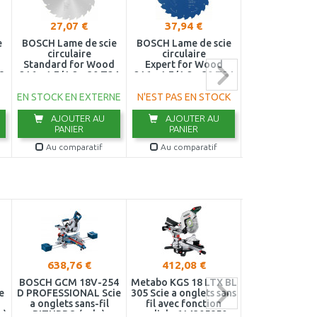
27,07 €
37,94 €
12,83 €
e
BOSCH Lame de scie
BOSCH Lame de scie
BOSCH S
circulaire
circulaire
d'aspirate
Standard for Wood
Expert for Wood
26080008
8
216 x 1,7/1,2 x 30 T24
216 x 1,7/1,2 x 30 T24
2608837721
2608644518
EN STOCK EN EXTERNE
N'EST PAS EN STOCK
EN STOC
AJOUTER AU
AJOUTER AU
AJOUTER
PANIER
PANIER
PANIER
Au comparatif
Au comparatif
Au compar
638,76 €
412,08 €
156,67 
2
BOSCH GCM 18V-254
Metabo KGS 18 LTX BL
Einhell TE-MS
e
D PROFESSIONAL Scie
305 Scie a onglets sans
Li-Solo Scie a
a onglets sans-fil
fil avec fonction
sans fil
h)
BITURBO (solo)
radiale 614305850
(210mm/36V