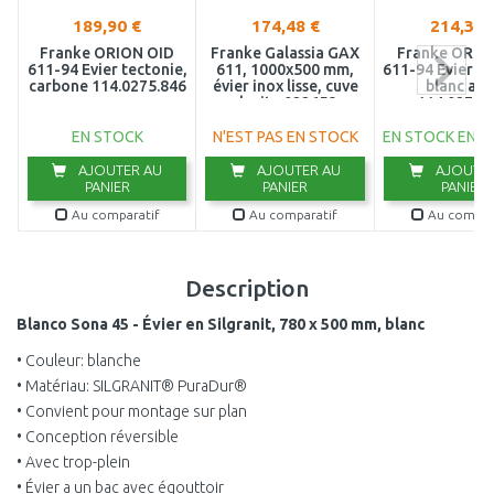
189,90 €
174,48 €
214,36 
Franke ORION OID
Franke Galassia GAX
Franke ORIO
611-94 Evier tectonie,
611, 1000x500 mm,
611-94 Evier te
carbone 114.0275.846
évier inox lisse, cuve
blanc art
droite 022658
114.0276.
EN STOCK
N'EST PAS EN STOCK
EN STOCK EN E
AJOUTER AU
AJOUTER AU
AJOUTER
PANIER
PANIER
PANIER
Au comparatif
Au comparatif
Au compar
Description
Blanco Sona 45 - Évier en Silgranit, 780 x 500 mm, blanc
• Couleur: blanche
• Matériau: SILGRANIT® PuraDur®
• Convient pour montage sur plan
• Conception réversible
• Avec trop-plein
• Évier a un bac avec égouttoir