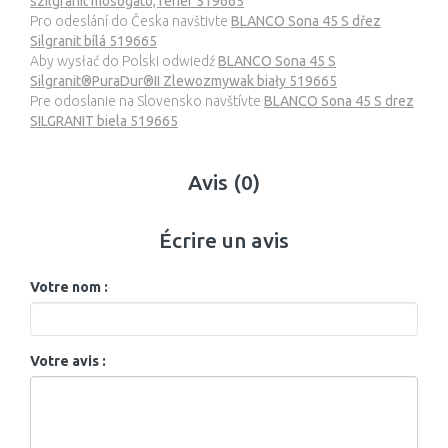
szilgránit mosogató, fehér 519665
Pro odeslání do Česka navštivte
BLANCO Sona 45 S dřez
Silgranit bílá 519665
Aby wysłać do Polski odwiedź
BLANCO Sona 45 S
Silgranit®PuraDur®II Zlewozmywak biały 519665
Pre odoslanie na Slovensko navštívte
BLANCO Sona 45 S drez
SILGRANIT biela 519665
Avis (0)
Écrire un avis
Votre nom :
Votre avis :