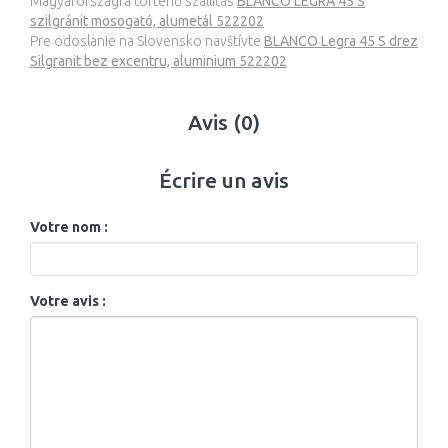
Magyarországra történő szállítás
BLANCO LEGRA 45 S
szilgránit mosogató, alumetál 522202
Pre odoslanie na Slovensko navštívte
BLANCO Legra 45 S drez
Silgranit bez excentru, aluminium 522202
Avis (0)
Écrire un avis
Votre nom :
Votre avis :