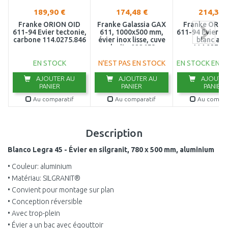
189,90 €
174,48 €
214,36 
Franke ORION OID
Franke Galassia GAX
Franke ORIO
611-94 Evier tectonie,
611, 1000x500 mm,
611-94 Evier te
carbone 114.0275.846
évier inox lisse, cuve
blanc art
droite 022658
114.0276.
EN STOCK
N'EST PAS EN STOCK
EN STOCK EN E
AJOUTER AU
AJOUTER AU
AJOUTER
PANIER
PANIER
PANIER
Au comparatif
Au comparatif
Au compar
Description
Blanco Legra 45 - Évier en silgranit, 780 x 500 mm, aluminium
• Couleur: aluminium
• Matériau: SILGRANIT®
• Convient pour montage sur plan
• Conception réversible
• Avec trop-plein
• Évier a un bac avec égouttoir