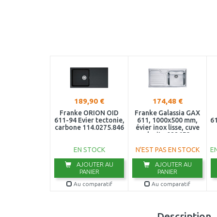
189,90 €
174,48 €
Franke ORION OID
Franke Galassia GAX
611-94 Evier tectonie,
611, 1000x500 mm,
61
carbone 114.0275.846
évier inox lisse, cuve
droite 022658
EN STOCK
N'EST PAS EN STOCK
E
AJOUTER AU
AJOUTER AU
PANIER
PANIER
Au comparatif
Au comparatif
Description