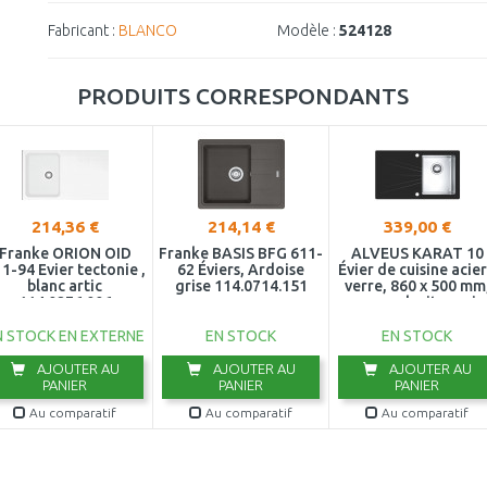
Fabricant :
BLANCO
Modèle :
524128
PRODUITS CORRESPONDANTS
214,36 €
214,14 €
339,00 €
Franke ORION OID
Franke BASIS BFG 611-
ALVEUS KARAT 10
1-94 Evier tectonie ,
62 Éviers, Ardoise
Évier de cuisine acier
blanc artic
grise 114.0714.151
verre, 860 x 500 mm
114.0276.006
cuve a droite, noir
1103657
N STOCK EN EXTERNE
EN STOCK
EN STOCK
AJOUTER AU
AJOUTER AU
AJOUTER AU
PANIER
PANIER
PANIER
Au comparatif
Au comparatif
Au comparatif