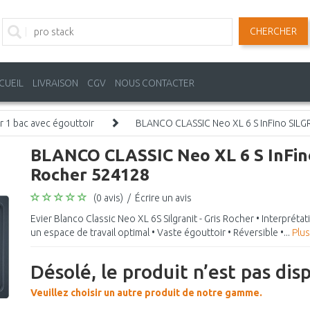
CHERCHER
CUEIL
LIVRAISON
CGV
NOUS CONTACTER
r 1 bac avec égouttoir
BLANCO CLASSIC Neo XL 6 S InFino SILGR
BLANCO CLASSIC Neo XL 6 S InFino
Rocher 524128
(0 avis)
/
Écrire un avis
Evier Blanco Classic Neo XL 6S Silgranit - Gris Rocher • Interpré
un espace de travail optimal • Vaste égouttoir • Réversible •...
Plus
Désolé, le produit n’est pas dis
Veuillez choisir un autre produit de notre gamme.