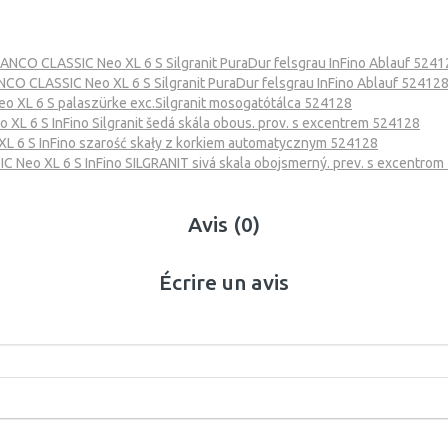
ANCO CLASSIC Neo XL 6 S Silgranit PuraDur felsgrau InFino Ablauf 5241
CO CLASSIC Neo XL 6 S Silgranit PuraDur felsgrau InFino Ablauf 52412
 XL 6 S palaszürke exc.Silgranit mosogatótálca 524128
L 6 S InFino Silgranit šedá skála obous. prov. s excentrem 524128
 6 S InFino szarość skały z korkiem automatycznym 524128
 Neo XL 6 S InFino SILGRANIT sivá skala obojsmerný. prev. s excentro
Avis (0)
Écrire un avis