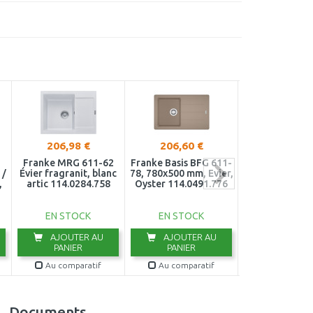
206,98 €
206,60 €
273,44 
Franke MRG 611-62
Franke Basis BFG 611-
Franke Basis B
 /
Évier fragranit, blanc
78, 780x500 mm, Evier,
97, 970x500 mm
,
artic 114.0284.758
Oyster 114.0491.776
Oyster 114.04
EN STOCK
EN STOCK
EN STOC
AJOUTER AU
AJOUTER AU
AJOUTER
PANIER
PANIER
PANIER
Au comparatif
Au comparatif
Au compar
Documents