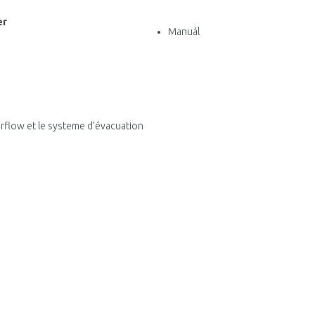
er
Manuál
erflow et le systeme d’évacuation