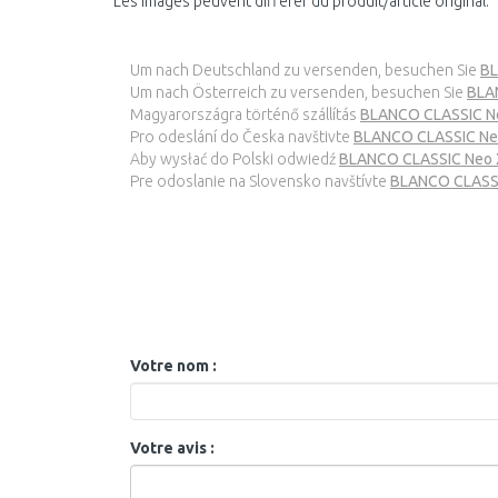
Les images peuvent différer du produit/article original.
Um nach Deutschland zu versenden, besuchen Sie
BL
Um nach Österreich zu versenden, besuchen Sie
BLAN
Magyarországra történő szállítás
BLANCO CLASSIC Neo
Pro odeslání do Česka navštivte
BLANCO CLASSIC Neo X
Aby wysłać do Polski odwiedź
BLANCO CLASSIC Neo XL
Pre odoslanie na Slovensko navštívte
BLANCO CLASSIC
Votre nom :
Votre avis :