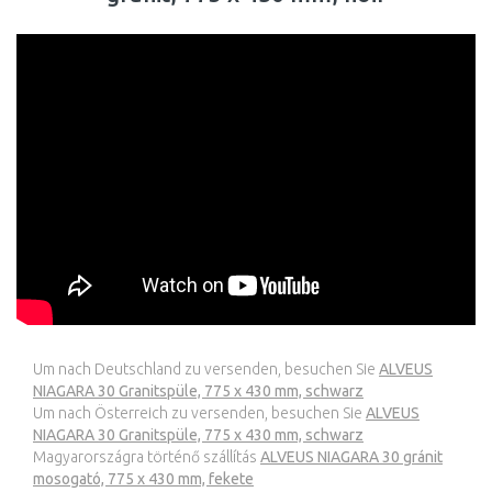
Um nach Deutschland zu versenden, besuchen Sie
ALVEUS
NIAGARA 30 Granitspüle, 775 x 430 mm, schwarz
Um nach Österreich zu versenden, besuchen Sie
ALVEUS
NIAGARA 30 Granitspüle, 775 x 430 mm, schwarz
Magyarországra történő szállítás
ALVEUS NIAGARA 30 gránit
mosogató, 775 x 430 mm, fekete