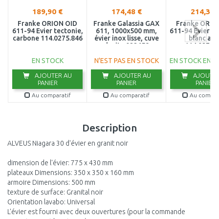
189,90 €
174,48 €
214,36 
Franke ORION OID
Franke Galassia GAX
Franke ORIO
611-94 Evier tectonie,
611, 1000x500 mm,
611-94 Evier te
carbone 114.0275.846
évier inox lisse, cuve
blanc art
droite 022658
114.0276.
EN STOCK
N'EST PAS EN STOCK
EN STOCK EN E
AJOUTER AU
AJOUTER AU
AJOUTER
PANIER
PANIER
PANIER
Au comparatif
Au comparatif
Au compar
Description
ALVEUS Niagara 30 d'évier en granit noir
dimension de l'évier: 775 x 430 mm
plateaux Dimensions: 350 x 350 x 160 mm
armoire Dimensions: 500 mm
texture de surface: Granital noir
Orientation lavabo: Universal
L'évier est fourni avec deux ouvertures (pour la commande